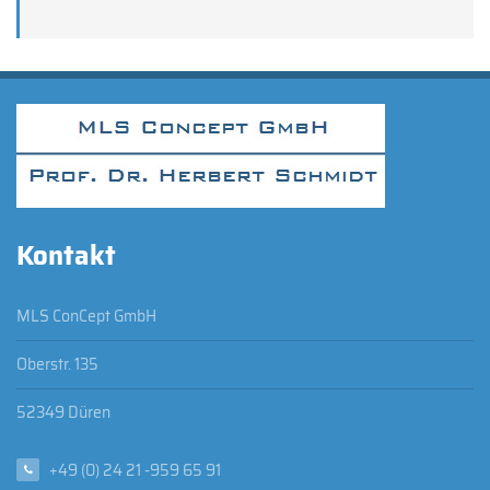
Kontakt
MLS ConCept GmbH
Oberstr. 135
52349 Düren
+49 (0) 24 21 -959 65 91