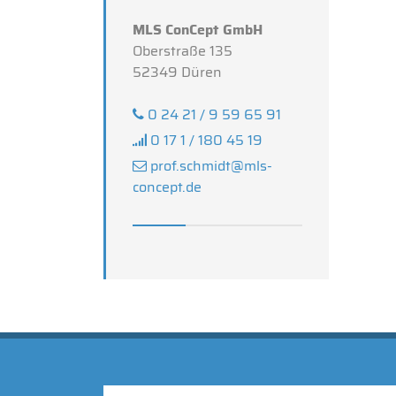
MLS ConCept GmbH
Oberstraße 135
52349 Düren
0 24 21 / 9 59 65 91
0 17 1 / 180 45 19
prof.schmidt@mls-
concept.de