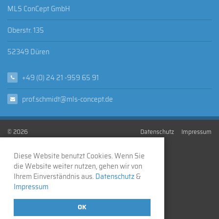
MLS ConCept GmbH
Oberstr. 135
52349 Düren
+49 (0) 24 21 -959 65 91
prof.schmidt@mls-concept.de
© 2026
Datenschutz
Impressum
Diese Website benutzt Cookies. Wenn Sie
die Website weiter nutzen, gehen wir von
Ihrem Einverständnis aus.
Datenschutz
&
Impressum
OK